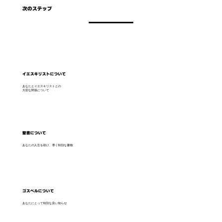
次のステップ
イエスキリストについて
あなたとイエスキリストとの
大切な関係について
聖書について
あなたの人生を助け、導く特別な書物
ゴスペルについて
あなたにとって特別な良い知らせ