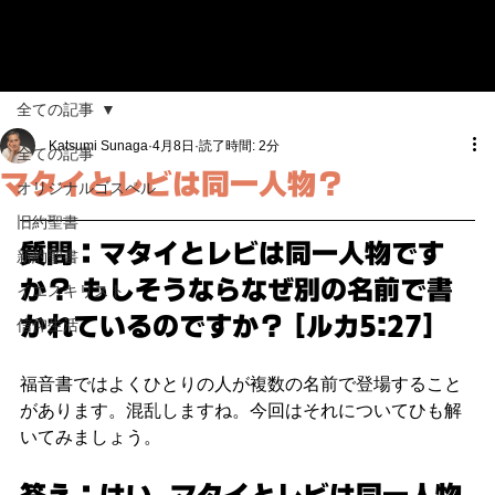
全ての記事
Katsumi Sunaga
4月8日
読了時間: 2分
全ての記事
マタイとレビは同一人物？
オリジナルゴスペル
旧約聖書
質問：マタイとレビは同一人物です
新約聖書
か？ もしそうならなぜ別の名前で書
イエスキリスト
かれているのですか？ [ルカ5:27]
信仰生活
福音書ではよくひとりの人が複数の名前で登場すること
があります。混乱しますね。今回はそれについてひも解
いてみましょう。