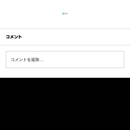
イエスのために家族と財産を捨てる？
質問：｢私のために父、母、妻、子、あるいは
財産を捨てた者は誰でも百倍の報いを受け〜」
コメント
とありますが、家族を捨て、財産を捨てた者と
はどんな人でしょうか？ 百倍の報いとは何でし
ょうか？ [マタイ19:29] 答え： 宗教の自由が認
コメントを追加…
められている日本では、このような事象は想像
しにくいですよね。しかし、昔だけでなく、今
も、イエスを主として認めることを公言するた
めに、両親に捨てられ、全財産を没収される
人々がたく
ナビゲーション
オアシスとは
参加する
次のステップ