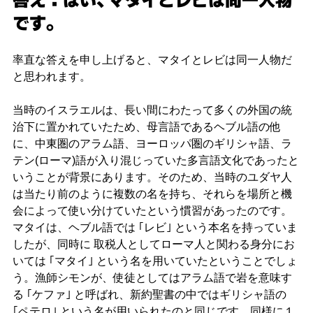
答え：はい、マタイとレビは同一人物
です。
率直な答えを申し上げると、マタイとレビは同一人物だ
と思われます。
当時のイスラエルは、長い間にわたって多くの外国の統
治下に置かれていたため、母言語であるヘブル語の他
に、中東圏のアラム語、ヨーロッパ圏のギリシャ語、ラ
テン(ローマ)語が入り混じっていた多言語文化であったと
いうことが背景にあります。そのため、当時のユダヤ人
は当たり前のように複数の名を持ち、それらを場所と機
会によって使い分けていたという慣習があったのです。
マタイは、ヘブル語では ｢レビ｣ という本名を持っていま
したが、同時に 取税人としてローマ人と関わる身分にお
いては ｢マタイ｣ という名を用いていたということでしょ
う。漁師シモンが、使徒としてはアラム語で岩を意味す
る ｢ケファ｣ と呼ばれ、新約聖書の中ではギリシャ語の 
｢ペテロ｣ という名が用いられたのと同じです。同様に１