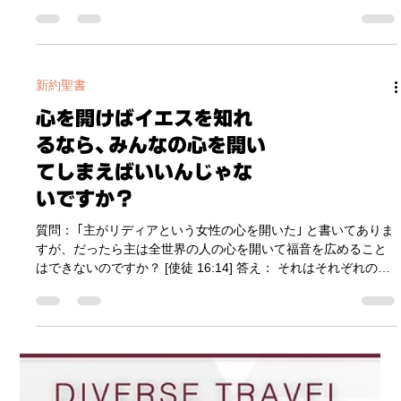
いうものです。 しかしこれは、イエスがそれを知りたいと願っ
背負われた｣ と聞いているので、なぜ欠けているのか、そしてパ
ていたのではなく、ペテ
ウロといえど人間がそれを満たすとはどういうことかと疑問に
思ってしまいます。 これは、イエスの十字架の苦しみについて
語っているのではありません。十字架の苦しみはイエスだけが
背負い、それを欠けるところなく満たしてくださいました。 こ
新約聖書
こでパウロが言っている ｢イエスの苦しみの欠けたところ｣ と
心を開けばイエスを知れ
は、イエスの十字架の苦しみのことではなく、イエスが ｢福音を
宣教することについての苦しみ｣ のことです。 イエスは公生涯
るなら、みんなの心を開い
を３年半しか過ごすことがなく、福音をイスラエル全土、さら
てしまえばいいんじゃな
に世界全国に宣べ伝えることについては、まだ ｢欠けたところ｣
があったのです。パウロは、イエスがすることができなかった
いですか？
全世界･全人類への福音宣教の労苦が足りなかったところについ
て、その部分を満たしているのだと宣べたのです。 さらに、｢苦
質問： ｢主がリディアという女性の心を開いた｣ と書いてありま
しみを満たす｣
すが、だったら主は全世界の人の心を開いて福音を広めること
はできないのですか？ [使徒 16:14] 答え： それはそれぞれの人
の心の状態に左右されます。 確かにそう思いますよね。 でも神
様は、人々の心を無理矢理こじ開けて、欲しくもないものを強
制的に与えるお方ではありません。いくら神様でも、人間の主
権と自由意志を無視して、勝手に人の心をいじることはできま
せん。 この箇所の理解で大切になるのは、リディアについて少
し前に書かれている ｢神を敬う女性であった｣ という記述です。
リディアは、パウロに会う前から、すでに神を敬っている女性