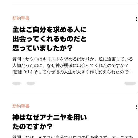
にも福音を伝える使徒たちがいたからです。 このブログで前述
「テオフィロ様って誰ですか？」したように 、使徒の働きはパ
ウロが中心人物として書かれているので、福音を異邦人に伝え
たのはパウロだけのような感覚に陥ることがあります。しかし
実際は、十二使徒たちのほとんどがイスラエル以外の地域、
新約聖書
国々に出て行って福音を伝えたという記録があります。 下の地
主はご自分を求める人に
図をご覧になると分かりますが、１２使徒たちをはじめ、それ
に続く７０人の弟子たち、さらには５００人の復活の目撃者た
出会ってくれるものだと
ち、それからペンテコステの日に加えられた 3,000人の弟子た
思っていましたが？
ちが、それぞれ福音を携えてさまざまな地域に遣わされたとい
うのが現実です。特に１２使徒たちによって、東はイラン、北
質問：サウロはキリストを求めるばかりか、逆に迫害している
はロシア、南はエジプト、さらに遠東インドまで福音が伝わっ
人物だったのに、なぜ神が明確に出会ってくれたのですか？
たとされています。 このように神の視点から見ると、アジアや
[使徒 9:1-] そしてなぜ彼の人生が大きく作り変えられたのでし
ビテニア地方というアジア地方はすで
ょうか？ 答え： 神は人の心の奥底を読まれるお方です。 主
は、ご自身を求める者に出会われるというのは確かです。ここ
で注目するのは、｢主を求めるにもたくさんの方法と表現があ
る｣ ということだと思います。 パウロは確かにクリスチャンを
迫害していましたが、心の中では、本物の神を求め続けてお
新約聖書
り、本物の神を熱心に追求するという心が、彼の ｢迫害｣ という
神はなぜアナニヤを用い
方法で表現されたのだと思います。事実、ギリシャ語では、｢強
く追い求める｣ という言葉と ｢迫害｣ は同じ言葉なのです。 そう