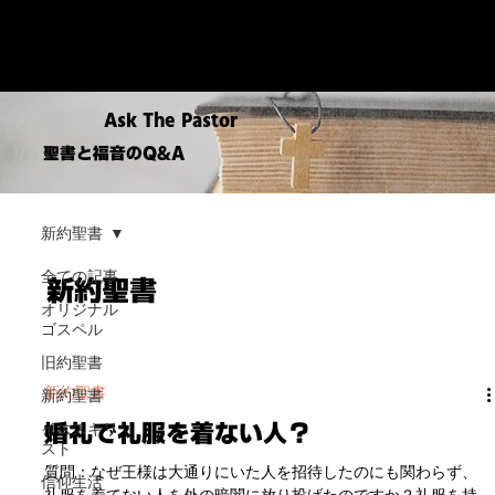
Ask The Pastor
聖書と福音のQ&A
新約聖書
全ての記事
新約聖書
オリジナル
ゴスペル
旧約聖書
新約聖書
新約聖書
イエスキリ
婚礼で礼服を着ない人？
スト
質問：なぜ王様は大通りにいた人を招待したのにも関わらず、
信仰生活