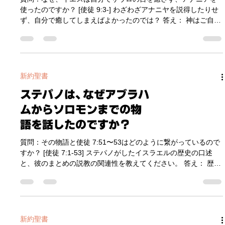
たのですか？
いう意味では、パウロは、クリスチャンを迫害していたもの
の、同時に ｢主を求めている者｣ でもあったのでしょう。神はパ
質問：なぜ、イエスは自分でサウロの目を癒さず、アナニアを
ウロの心の中の ｢本当の叫び｣ に答えて、明確に出会ってくれた
使ったのですか？ [使徒 9:3-] わざわざアナニヤを説得したりせ
のだと思います。 彼の人生が大きく用いられたのは、彼が迫害
ず、自分で癒してしまえばよかったのでは？ 答え： 神はご自分
のために使っていた激しい追求心をキリストに向けたからだと
が立てた原則に忠実なお方だからです。 神が直接パウロの目を
思います。激しい迫害
癒さなかったことには、いくつかの理由があると思います。 ①
神は、人間に触れるために直接的に手を出すことはされな
い。 天地創造のときから、神は、人間に地上のすべての支配の
権威と力を与えられたので、神が直接 人間に関わることはでき
新約聖書
ません。そのため通常、神は人間を用いて働かれます。もしく
ステパノは、なぜアブラハ
は人間の姿をした天使たちが用いられることもありますが、そ
れは人間の力をはるかに超えた事柄を実行するとか、人間に神
ムからソロモンまでの物
からのメッセージを伝えるだけの伝言者のような役割です。神
語を話したのですか？
がイエスという姿の人間になられたのも、地上で変化をもたら
すことができるのは人間だけだったからです。パウロの目をい
質問：その物語と使徒 7:51〜53はどのように繋がっているので
やすときも、神はご自分の原則に従われ、アナニヤという人間
すか？ [使徒 7:1-53] ステパノがしたイスラエルの歴史の口述
を用いられたということです。 ② パウロが回心したことの証
と、彼のまとめの説教の関連性を教えてください。 答え： 歴史
人となるため。 パウロはダマスコという
の昔から示されていたイエスのひな型と、ユダヤ人のかたくな
な心の叱責です。 ステパノは、モーセの慣習を変えて神殿を壊
そうとしているという訴えに対して答えています。ですから、