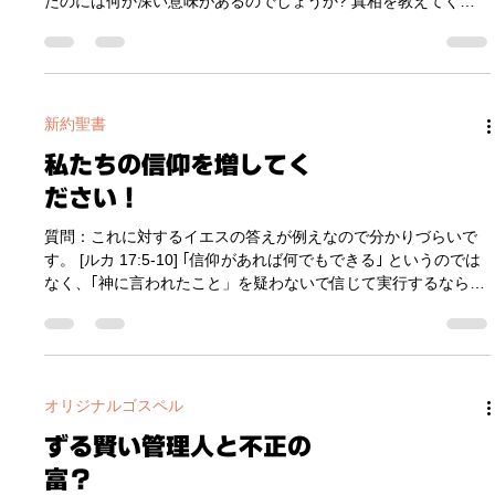
質問：ルカ 20:30 は、 「次男も」 だけの超短い節ですが、なぜ
呼ばれていた文化圏では、なおさら個々人を区別するために、
そんな短い節があるのですか？ [ルカ 20:30] こんな節になっ
ただの流行以上に必要性が高かったようです。 シモンがイエス
たのには何か深い意味があるのでしょうか? 真相を教えてくだ
によってペテロ (岩) と名付けられたことには預言的な意味があ
さい。 答え： あまり意味はありません。☺️ これを教える前に
ります。マタイ 16:18 で ｢この岩の上に教会を建てる｣ というほ
まず知っておく必要があるのは、オリジナル原語の聖書 (ヘブラ
どの重要な預言的な意味
イ語の旧約聖書とギリシャ語の新約聖書) には、章と節などは存
在せず、区切りのないシームレスな書物だったということで
す。章と節は、聖書が他国語へ翻訳されていく中で、作業の都
新約聖書
合と便宜上の目的で付け足されたものです。まず1200年初頭、
私たちの信仰を増してく
聖書をラテン語に翻訳する際に ｢章｣ が入れられ、また1500年
後期に ｢節｣ が付け加えられました。 さらに、章と節の区切り
ださい！
の霊的な意味とかいうものもあまり知られておらず、当時の翻
訳者が霊的に解釈してベストを尽くして区別したのでしょう
質問：これに対するイエスの答えが例えなので分かりづらいで
が、多くは翻訳の便宜上の都合というものが大きく反映されて
す。 [ルカ 17:5-10] ｢信仰があれば何でもできる｣ というのでは
いるということらしいです。 その過程の中で、ルカ 20:30 の
なく、｢神に言われたこと」を疑わないで信じて実行するなら何
｢次男も｣ のような節が出てくることになります。しかし、
でもできる。という事でしょうか？ 答え： その通りです。 信
仰とは、神のことばへの応答です。 このたとえで、イエスは信
仰についていくつかの原則を教えておられるようです。 ① あ
なたがたはすでに十分な信仰を持っています。 ｢あなたがたに、
からし種ほどの信仰があれば、木を海に動かすこともできます｣
オリジナルゴスペル
というところから、信仰とは自分の訓練によって増やしたり、
大きくしたり、伸びたりするようなものではない、また信仰は