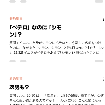
ペテロは、｢彼らが聖霊のバプテスマを受けたのなら、水のバプ
がわきました。誰か分かれば教えてください。 答え： ローマ
テスマも受けさせるべきだ｣ と言いました。ペテロは、聖霊のバ
で、パウロの裁判を担当した司法関係者と思われます。 パウロ
プテスマと水のバプテ
は晩年、エルサレムにいるときに、ユダヤ人たちの陰謀によっ
て捉えられました。さらにユダヤ人たちの暴徒や暗殺計画を避
けるために、地中海沿いのカイサリアという町で幽閉されてい
たとき (AD 60-62)、裁判について選択肢が与えられた際に、パ
新約聖書
ウロは、｢私はエルサレムでユダヤ人たちによって裁かれるより
｢ペテロ｣ なのに ｢シモ
は、ローマのカイサルに上訴します｣ と言いました。そのため、
パウロはローマに行って、カエサルをはじめとする高官たちか
ン｣？
ら裁判を受けることになりました。 テオフィロとは、パウロの
ローマ裁判で司法を担当した人物と思われます。検事側か弁護
質問：イエスご自身がシモンにペテロという新しい名前をつけ
士側かは分かりませんが、ルカが彼に対して敬語を使っている
たのに、なぜまた ｢シモン、シモン｣ と呼ばれたのですか? [ル
ので、相当の立場の人物だったと思われます。 しかし、パウロ
カ 22:32] イエスがペテロをあえて｢シモン｣と呼ばれたことに意
を裁判すると言っても、ユダヤ人の宗教観や歴史に詳しくない
味があるのなら教えてください。 答え： 意味もありますが、深
人たちでは正しく裁判できるはずがあ
読みし過ぎないようにしましょう。 ｢シモン、シモン。見なさ
い。サタンがあなたがたを麦のようにふるいにかけることを願
って、聞き届けられました｡｣ という箇所ですね。 前のブログ、
https://www.the-oasis.jp/post/マタイとレビは同一人物 でも述
新約聖書
べたように、当時のユダヤ文化では、一人の人が、ヘブル語、
次男も?
アラム語、ギリシャ語、ラテン語などで名前 (もしくはニックネ
ーム) を持つことは当たり前のことでした。姓がなく名前だけで