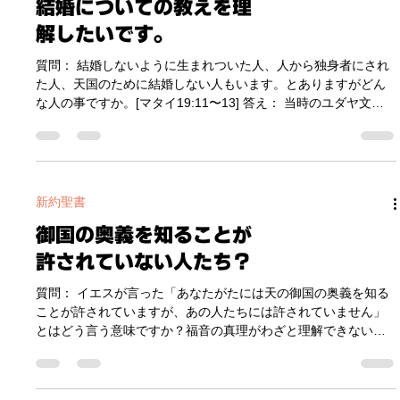
結婚についての教えを理
うことを聞かれたのです。 律法にかなった正しい行いをしてい
る青年に対して、あなたの行いではなく、イエスという方がど
解したいです。
れほど貴重なのか見せてほしいと願われたのです。恐らくこの
青年は、イエスと金銭を天秤に置いた時、金銭の価値のほうが
質問： 結婚しないように生まれついた人、人から独身者にされ
重かったのでしょう。悲しみながら帰って行ったということ
た人、天国のために結婚しない人もいます。とありますがどん
は、イエスに出会い、イエスを眼の前にしても、金銭を手放す
な人の事ですか。[マタイ19:11〜13] 答え： 当時のユダヤ文化
のが惜しくなったということでしょう。たとえ貧しい人に金銭
は、旧約聖書による男性優位主義により、結婚関係において男
の一部を施しても、宣教のために献げても、そ
性が非常に大きな力を持っていました。特に離婚については、
パリサイ派などからの教えにより、｢男性は好きな時に、好きな
理由で、勝手に妻を離婚して手放すことができる｣ という間違っ
た教えを信じていました。イエスはそれを正し、結婚につい
新約聖書
て、男性が好き勝手に振る舞うことはできないと教え、男性至
御国の奥義を知ることが
上主義の価値観を責められました。それには弟子たちでさえ、
｢もし妻に対する夫の立場がそんなものなら、結婚しないほうが
許されていない人たち？
ましです」と答えたほどです。それに対してイエスは、 １）結
婚は神の定めであり、人が好き勝手に振る舞っていいものでは
質問： イエスが言った「あなたがたには天の御国の奥義を知る
ない。 ２）結婚しているか否かで、その人の価値を判断しては
ことが許されていますが、あの人たちには許されていません」
いけない。 ３）結婚してもしないにしても、神のためにそれを
とはどう言う意味ですか？福音の真理がわざと理解できないよ
しなさい。 と教えられているのです。この文脈の中でこれを理
うにしていたと言うことですか？ [マタイ 13:11] 答え： これに
解すると、マタイ 19:11-13.
ついては、イエス本人が、13章13節でその理由を述べておられ
ます。 ｢わたしが彼らにたとえで話すのは、彼らは見てはいるが