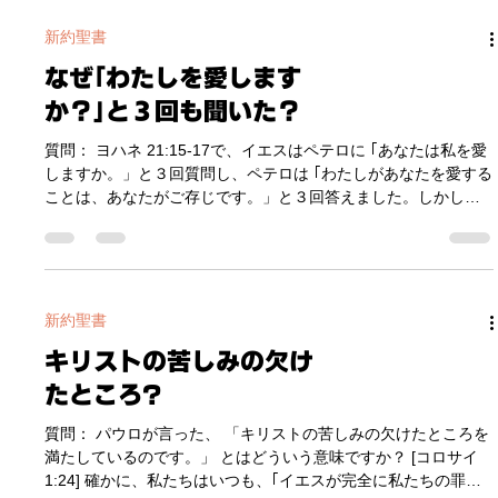
見ず、聞いてはいるが聞かず、また、悟ることもしないからで
す｣ この説明からすると、あえてイエスの方から人々が理解でき
新約聖書
ないようにしているのではなく、彼らのほうが ｢見えていない、
なぜ｢わたしを愛します
聞いていない、悟っていない｣ ということになります。 イエス
の本心は、ユダヤ人全国民がイエスを神として見て、イエスを
か？｣と３回も聞いた？
主として受け入れ、イエスが救い主 (メシア) だと悟ることで
す。しかし、彼らのほうでそれを見ようとしない、聞こうとし
質問： ヨハネ 21:15-17で、イエスはペテロに ｢あなたは私を愛
ない、悟ろうとしないというのが現実だったのです。イエスが
しますか。」と３回質問し、ペテロは ｢わたしがあなたを愛する
彼らを理解させなかったのではなく、彼らがそれを選び、かえ
ことは、あなたがご存じです。」と３回答えました。しかしギ
ってイエスがそれに対応するしかなかったということです。 そ
リシャ語では、イエス様の1、2回目の質問は「あなたは私をア
のような聞く耳のない、
ガパオーしますか？」、そして3回目の質問は「あなたは私をフ
ィレオーしますか？」と聞いており、異なる動詞を使っていま
す。ペテロはそれに対し、3回とも「私はあなたをフィレオーし
ます」と回答しています。 質問① どのようにこの箇所を解釈す
新約聖書
べきでしょうか。 質問②ヨハネは何を強調したかったのでしょ
キリストの苦しみの欠け
うか。 質問③イエス様が話したアラム語でもそのような意味合
いの違いがあったのでしょうか。 答え： 質問に一つずつ答えさ
たところ?
せていただきます。 質問① 解釈について 確かにこの箇所は、
イエスが十字架にかかる前、ペテロがイエスを３回にわたって
質問： パウロが言った、 「キリストの苦しみの欠けたところを
否定したので、復活された後、イエスはペテロの信仰を完全に
満たしているのです。」 とはどういう意味ですか？ [コロサイ
回復するために、イエスを愛していることを３回確認されたと
1:24] 確かに、私たちはいつも、｢イエスが完全に私たちの罪を