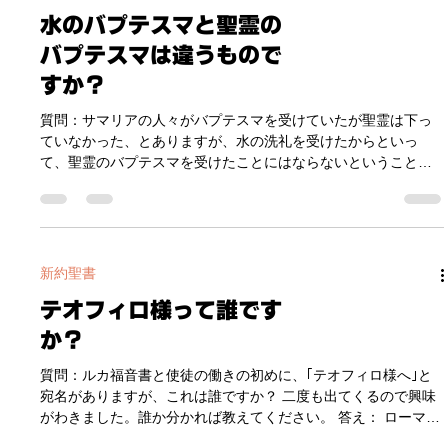
その反論として、モーセについてと神殿についての弁証を展開
することになります。 その中で、ステパノが強調しているの
新約聖書
は、ユダヤ人たちは、神が立てて遣わした人々を常に迫害して
水のバプテスマと聖霊の
拒絶してきたという歴史です。これを通してステパノは、ユダ
ヤ人がついにはイエスという神が立てて遣わした救い主さえも
バプテスマは違うもので
拒絶して殺してしまったと責めているのです。さらにこの箇所
すか？
では、イスラエルの歴史で神に選ばれて遣わされた人物とイエ
スを重ねて語ることによって、今でも同じ過ちを繰り返してい
質問：サマリアの人々がバプテスマを受けていたが聖霊は下っ
ると訴えています。 神に選ばれたアブラハムはこの地に入った
ていなかった、とありますが、水の洗礼を受けたからといっ
が、相続地は足の踏み場もないほどだった。すなわちアブラハ
て、聖霊のバプテスマを受けたことにはならないということで
ムの子孫であるイエスもこの地に来たが
しょうか？ [使徒 8:15-25] 自分の体験としては、確かに同時で
はなかったのですが、２つのバプテスマについてその関係性と
考え方をちゃんと知りたいです。 答え： 水のバプテスマと聖霊
のバプテスマは、別のものです。 聖霊のバプテスマの理解につ
いては、2,000年の教会歴史の中でさまざまな解釈や定義がされ
新約聖書
てきました。そのため、水のバプテスマを受けたと同時に聖霊
テオフィロ様って誰です
のバプテスマも受けたと信じる方々もいます。しかし私たち
は、この聖書の箇所などに基づいて、水のバプテスマと聖霊の
か？
バプテスマは ｢別々の異なる体験である｣と信じています。 使徒
10:44- では、ペテロがコルネリオさんの家で福音を語っている
質問：ルカ福音書と使徒の働きの初めに、｢テオフィロ様へ｣と
と、そこにいた人々に聖霊のバプテスマが下りました。そこで
宛名がありますが、これは誰ですか？ 二度も出てくるので興味