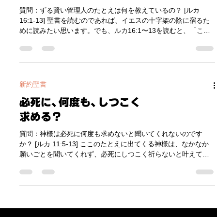
ずる賢い管理人と不正の
量や大きさなどで測るものではないと教えられています。 ②
富？
信仰は、神のことばに対する ｢忠誠心｣ です。 ルカ１７:９に
｢あなたも、自分に命じられたことを行ったら、なすべきことを
質問：ずる賢い管理人のたとえは何を教えているの？ [ルカ
しただけですと言いなさい｡｣ とあるように、まことの信仰と
16:1-13] 聖書を読むのであれば、イエスの十字架の陰に宿るた
は、神のことばに沿って行動する時に自然に力を発揮するもの
めに読みたい思います。でも、ルカ16:1〜13を読むと、「こう
です。必要なのは信仰の量や大きさではなく、神のことばへの
したらいい」「こうしないのがいい」という考えになってしま
忠誠心･依存心
います。ここはどのように読んだらいいですか？。 答え： イエ
スの十字架の赦しについて教えているたとえです。 この賢い管
理人と不正の富のたとえも難解な箇所の一つです。 これは、前
章の１５章から続くたとえの一貫として書かれています。たと
新約聖書
えが向けられた聴者はおもにパリサイ人たちでした。そして ｢隣
必死に、何度も、しつこく
人に対してどのように愛と恵みと赦しをもって接するのか｣ とい
うことが中心のメッセージです。そのクライマックスとして、
求める？
１５章の終わりに、放蕩息子のたとえと兄 (パリサイ人) が登場
します。 １６章はその同じメッセージの続きとして書かれてい
質問：神様は必死に何度も求めないと聞いてくれないのです
るので、同じ文脈と聴者とメッセージを保つことが重要になり
か？ [ルカ 11:5-13] ここのたとえに出てくる神様は、なかなか
ます。１６章では ｢弟子たちに対しても｣ と追加されますが、基
願いごとを聞いてくれず、必死にしつこく祈らないと叶えてく
本的にはパリサイ人たちがおもな聴者です。 さらにここでは当
れないように思えますが･･･。 答え：父なる神はそうではなく、
時のユダヤ文化
まったく正反対です。 ここでイエスが言われた例え話は、理解
しづらい箇所としてあげられるたとえの一つです。 一見すると
イエスは、｢友人に対して普通に求めても聞いてくれないが、し