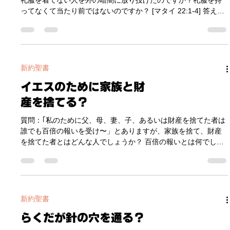
礼服を着てない人を外の暗闇に放り投げたのですか？礼服を持
ってなくて当たり前ではないのですか？ [マタイ 22:1-4] 答え：
今も昔も、正式に婚礼に招待された客は、その人の社会的なラ
ンクに合わせて参加するための衣装を自分で準備するというの
は当然です。しかし、このたとえの中では、それらの正式に招
かれた客は婚礼に来ようとしませんでした。そこで、｢しもべた
ちは通りに出て行って、良い人でも悪い人でも出会った者をみ
新約聖書
な集めたので、宴会場は客でいっぱいになった｣ とあります。婚
イエスのために家族と財
礼に参加したのは、｢路上からそのまま来た人たち｣ でした。私
たちは、｢路上からそのまま来たんだったら礼服がなくて当然で
産を捨てる？
しょう？なぜ追い出されるの？｣と不思議になりますね。 しか
し、当時のユダヤの婚礼では、婚礼に招かれたけれども、その
質問：｢私のために父、母、妻、子、あるいは財産を捨てた者は
衣装を準備することができない人たちに対しては、主催者側が
誰でも百倍の報いを受け〜」とありますが、家族を捨て、財産
衣装を準備してあげるという風習があったそうです。ですか
を捨てた者とはどんな人でしょうか？ 百倍の報いとは何でしょ
ら、このたとえでも、路上から来た人々に対して、主催者側か
うか？ [マタイ19:29] 答え： 宗教の自由が認められている日本
ら礼服が提供されたに違いありません。
では、このような事象は想像しにくいですよね。しかし、昔だ
けでなく、今も、イエスを主として認めることを公言するため
に、両親に捨てられ、全財産を没収される人々がたくさんいま
す。 ユダヤ人は、今でも、｢自分がイエスを信じた｣ と言った瞬
新約聖書
間、家族から勘当され、コミュニティから破門され、時に自分
らくだが針の穴を通る？
の子供や財産でさえ取り上げられることがあります。｢イエスを
信じたユダヤ人は本当のユダヤ人ではない｣として、国籍も取り