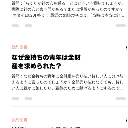
質問：｢らくだが針の穴を通る」とはどういう意味でしょうか。
上げられる危険さえあります。これは、彼らが自ら進んで捨て
実際に針の穴と言う門がある？または場所があったのですか？
たというよりは、｢取り上げられた｣ ということであり、それに
[マタイ19:23] 答え： 最近の文献の中には、｢当時は本当に針の
もかかわらずイエスを捨てなかった、という意味で、イエスを
穴という門があった｣ という説もありますが、それは後世に出て
捨てるよりは、家族を ｢捨てた｣ という表現がされているので
きた作り話のようなもので、実際に考古学的に立証されたもの
す。 私も個人的に、あるアラブ人がイエスを信じた結果、父親
ではありません。これはイエスがたとえとして用いられた表現
から暗殺者を雇われ、今でも命
だと思われます。 当時、ラクダは中東で最も大きい動物でし
た。それが最も小さい針の穴を通るというイメージを思い浮か
新約聖書
ばせたかったのだと思います。｢それはむずかしい｣ と言われま
なぜ金持ちの青年は全財
したが、実際はむずかしいどころか不可能です。金持ちだけで
なく、人間が救われるのはそれほど不可能なことなのです。実
産を求められた？
際に、これを聞いた弟子たちは、「それでは、いったい誰が救
われることができるのですか？」と聞きました。それに対して
質問：なぜ金持ちの青年に全財産を売り払い貧しい人に分け与
イエスは、｢それは人にはできません。しかし、神にはできるの
えるように言ったのでしょうか？全部売り払わなくても、貧し
です｡」と言われました｡ これは金持ちについての描写なので、
い人に豊かに施したり、宣教のために献げるようにするのでは
金持ちに当てて解釈するとすれば、ラクダが実際に小さな穴を
ダメだったのでしょうか。[マタイ19:21] 答え： 確かに、全財産
通る姿をイメージしてみてください
というのは難しい要求ですね。しかし、ここでイエスが伝えた
いのは財産の｢全額か、一部か｣という問題ではありません。こ
の青年がイエスという方に対して ｢どれほどの価値を見出してい
るのか｣ というものです。イエスという方が、自分の持っている
新約聖書
金銭、所有物のすべてにまさって価値ある存在なのか否かとい